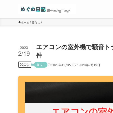
ホーム
暮らし
エアコンの室外機で騒音ト
2023
2/19
件
広告
暮らし
2020年11月27日
2023年2月19日